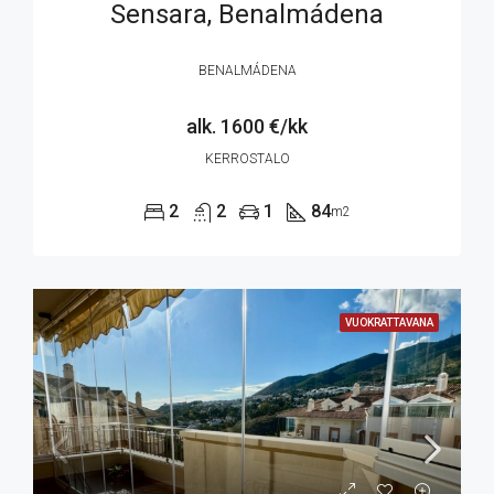
Sensara, Benalmádena
BENALMÁDENA
alk. 1600 €/kk
KERROSTALO
2
2
1
84
m2
VUOKRATTAVANA