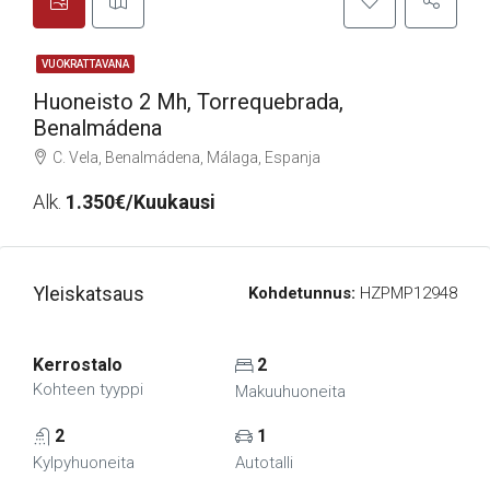
VUOKRATTAVANA
Huoneisto 2 Mh, Torrequebrada,
Benalmádena
C. Vela, Benalmádena, Málaga, Espanja
Alk.
1.350€/Kuukausi
Yleiskatsaus
Kohdetunnus:
HZPMP12948
Kerrostalo
2
Kohteen tyyppi
Makuuhuoneita
2
1
Kylpyhuoneita
Autotalli