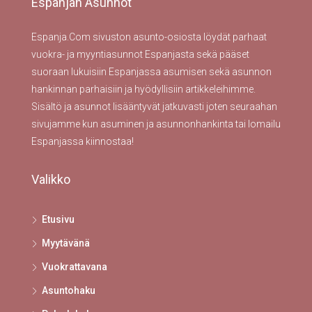
Espanjan Asunnot
Espanja.Com sivuston asunto-osiosta löydät parhaat
vuokra- ja myyntiasunnot Espanjasta sekä pääset
suoraan lukuisiin Espanjassa asumisen sekä asunnon
hankinnan parhaisiin ja hyödyllisiin artikkeleihimme.
Sisältö ja asunnot lisääntyvät jatkuvasti joten seuraahan
sivujamme kun asuminen ja asunnonhankinta tai lomailu
Espanjassa kiinnostaa!
Valikko
Etusivu
Myytävänä
Vuokrattavana
Asuntohaku