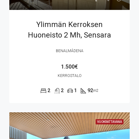
Ylimmän Kerroksen
Huoneisto 2 Mh, Sensara
Benalmádena
BENALMÁDENA
1.500€
KERROSTALO
2
2
1
92
m2
VUOKRATTAVANA