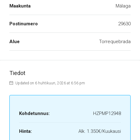
Maakunta
Málaga
Postinumero
29630
Alue
Torrequebrada
Tiedot
Updated on 6 huhtikuun, 2026 at 6:56 pm
Kohdetunnus:
HZPMP12948
Hinta:
Alk.
1.350€/Kuukausi