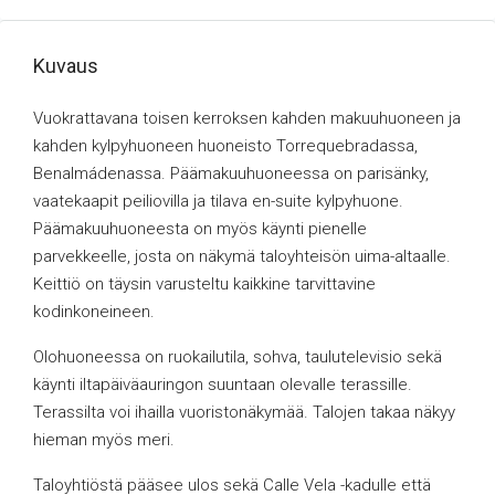
Kuvaus
Vuokrattavana toisen kerroksen kahden makuuhuoneen ja
kahden kylpyhuoneen huoneisto Torrequebradassa,
Benalmádenassa. Päämakuuhuoneessa on parisänky,
vaatekaapit peiliovilla ja tilava en-suite kylpyhuone.
Päämakuuhuoneesta on myös käynti pienelle
parvekkeelle, josta on näkymä taloyhteisön uima-altaalle.
Keittiö on täysin varusteltu kaikkine tarvittavine
kodinkoneineen.
Olohuoneessa on ruokailutila, sohva, taulutelevisio sekä
käynti iltapäiväauringon suuntaan olevalle terassille.
Terassilta voi ihailla
vuoristonäkymää. Talojen takaa näkyy
hieman myös meri.
Taloyhtiöstä pääsee ulos sekä Calle Vela -kadulle että