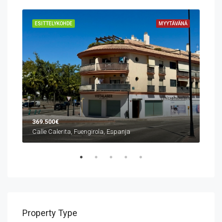
VÄNÄ
ESITTELYKOHDE
MYYTÄVÄNÄ
ESI
369.500€
1.0
Calle Calerita, Fuengirola, Espanja
Property Type