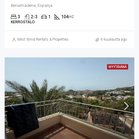
Benalmádena, Espanja
3
2-3
1
104
m2
KERROSTALO
West Wind Rentals & Properties
6 kuukautta ago
MYYTÄVÄNÄ