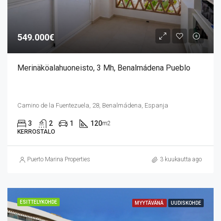
549.000€
Merinäköalahuoneisto, 3 Mh, Benalmádena Pueblo
Camino de la Fuentezuela, 28, Benalmádena, Espanja
3
2
1
120
m2
KERROSTALO
Puerto Marina Properties
3 kuukautta ago
ESITTELYKOHDE
MYYTÄVÄNÄ
UUDISKOHDE