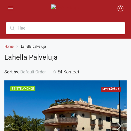
Home
Lähellä palveluja
Lähellä Palveluja
Sort by:
54 Kohteet
Default Order
ESITTELYKOHDE
MYYTÄVÄNÄ