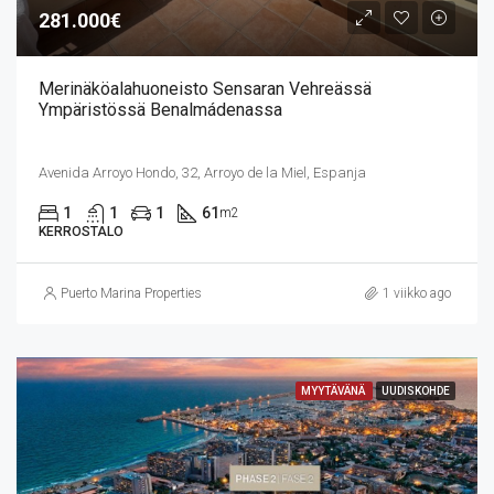
281.000€
Merinäköalahuoneisto Sensaran Vehreässä
Ympäristössä Benalmádenassa
Avenida Arroyo Hondo, 32, Arroyo de la Miel, Espanja
1
1
1
61
m2
KERROSTALO
Puerto Marina Properties
1 viikko ago
MYYTÄVÄNÄ
UUDISKOHDE