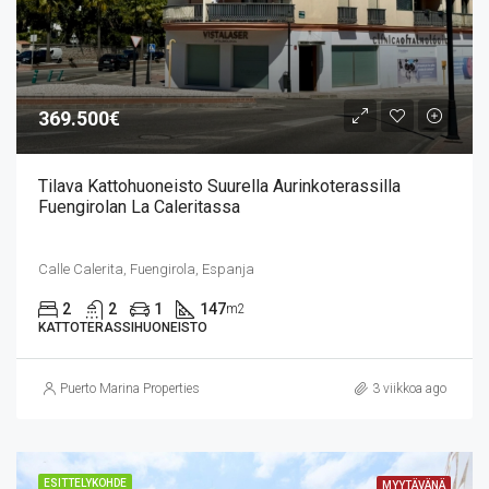
369.500€
Tilava Kattohuoneisto Suurella Aurinkoterassilla
Fuengirolan La Caleritassa
Calle Calerita, Fuengirola, Espanja
2
2
1
147
m2
KATTOTERASSIHUONEISTO
Puerto Marina Properties
3 viikkoa ago
ESITTELYKOHDE
MYYTÄVÄNÄ