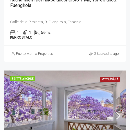
Fuengirola
Calle de la Pimienta, 9, Fuengirola, Espanja
1
1
56
m2
KERROSTALO
Puerto Marina Properties
3 kuukautta ago
ESITTELYKOHDE
MYYTÄVÄNÄ