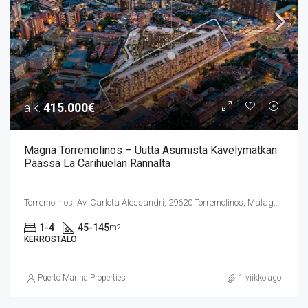
alk.
415.000€
Magna Torremolinos – Uutta Asumista Kävelymatkan
Päässä La Carihuelan Rannalta
Torremolinos, Av. Carlota Alessandri, 29620 Torremolinos, Málaga, Espanja
1-4
45-145
m2
KERROSTALO
Puerto Marina Properties
1 viikko ago