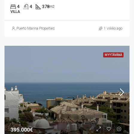
4
4
378
m2
VILLA
Puerto Marina Properties
1 viikko ago
MYYTÄVÄNÄ
395.000€