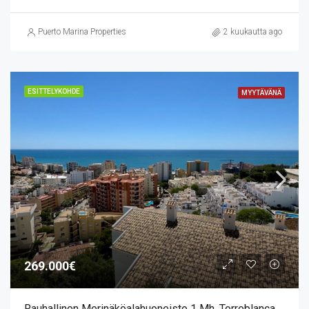
Puerto Marina Properties
2 kuukautta ago
ESITTELYKOHDE
MYYTÄVÄNÄ
269.000€
Rauhallinen Merinäköalahuoneisto 1 Mh, Torreblanca,