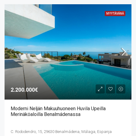
MYYTÄVÄNÄ
2.200.000€
Moderni Neljän Makuuhuoneen Huvila Upeilla
Merinäköaloilla Benalmádenassa
C. Rododendro, 15, 29630 Benalmádena, Málaga, Espanja