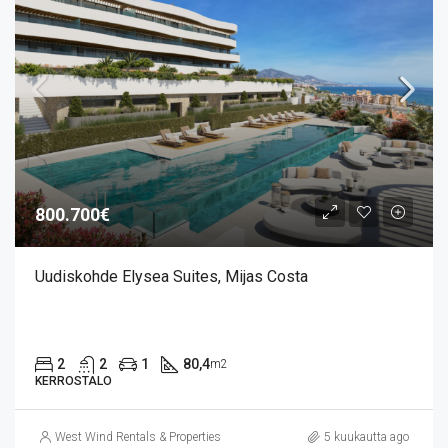
800.700€
Uudiskohde Elysea Suites, Mijas Costa
2
2
1
80,4
m2
KERROSTALO
West Wind Rentals & Properties
5 kuukautta ago