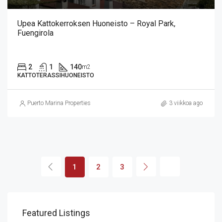
Upea Kattokerroksen Huoneisto – Royal Park,
Fuengirola
2
1
140
m2
KATTOTERASSIHUONEISTO
Puerto Marina Properties
3 viikkoa ago
1
2
3
Featured Listings