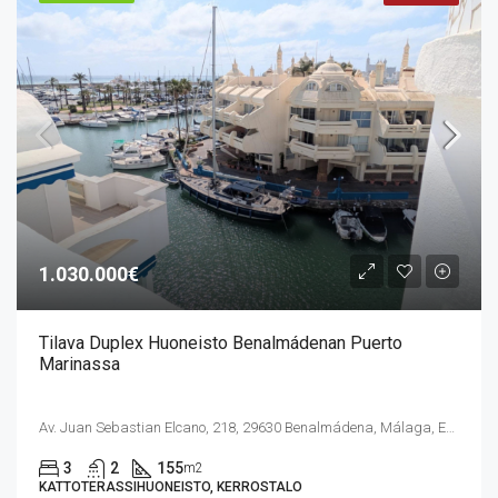
1.030.000€
Tilava Duplex Huoneisto Benalmádenan Puerto
Marinassa
Av. Juan Sebastian Elcano, 218, 29630 Benalmádena, Málaga, Espanja
3
2
155
m2
KATTOTERASSIHUONEISTO, KERROSTALO