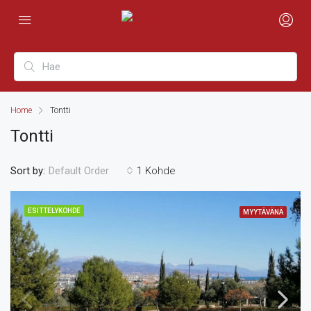
Home
Tontti
Tontti
Sort by:
1 Kohde
Default Order
ESITTELYKOHDE
MYYTÄVÄNÄ