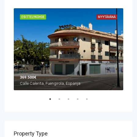
VÄNÄ
ESITTELYKOHDE
MYYTÄVÄNÄ
ESI
369.500€
1.0
Calle Calerita, Fuengirola, Espanja
Property Type