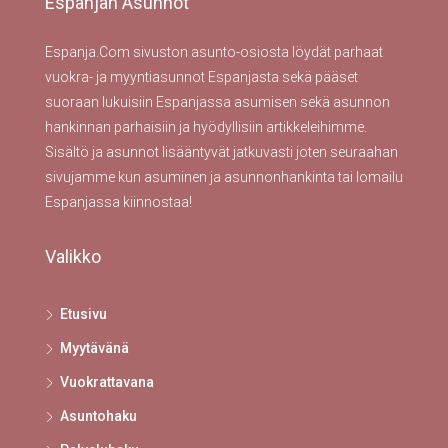
Espanjan Asunnot
Espanja.Com sivuston asunto-osiosta löydät parhaat
vuokra- ja myyntiasunnot Espanjasta sekä pääset
suoraan lukuisiin Espanjassa asumisen sekä asunnon
hankinnan parhaisiin ja hyödyllisiin artikkeleihimme.
Sisältö ja asunnot lisääntyvät jatkuvasti joten seuraahan
sivujamme kun asuminen ja asunnonhankinta tai lomailu
Espanjassa kiinnostaa!
Valikko
Etusivu
Myytävänä
Vuokrattavana
Asuntohaku