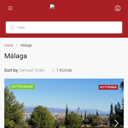
Home
Málaga
Málaga
Sort by:
1 Kohde
Default Order
ESITTELYKOHDE
MYYTÄVÄNÄ