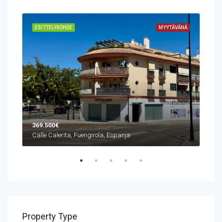
VÄNÄ
ESITTELYKOHDE
MYYTÄVÄNÄ
ESI
369.500€
1.0
Calle Calerita, Fuengirola, Espanja
Property Type