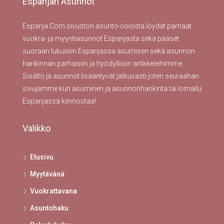
Espanjan Asunnot
Espanja.Com sivuston asunto-osiosta löydät parhaat
vuokra- ja myyntiasunnot Espanjasta sekä pääset
suoraan lukuisiin Espanjassa asumisen sekä asunnon
hankinnan parhaisiin ja hyödyllisiin artikkeleihimme.
Sisältö ja asunnot lisääntyvät jatkuvasti joten seuraahan
sivujamme kun asuminen ja asunnonhankinta tai lomailu
Espanjassa kiinnostaa!
Valikko
Etusivu
Myytävänä
Vuokrattavana
Asuntohaku