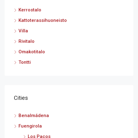
Kerrostalo
Kattoterassihuoneisto
Villa
Rivitalo
Omakotitalo
Tontti
Cities
Benalmádena
Fuengirola
Los Pacos