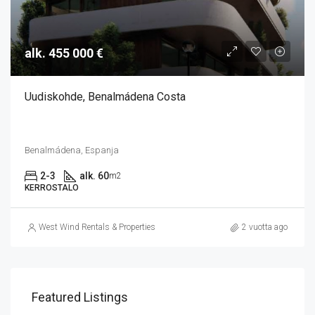
alk. 455 000 €
Uudiskohde, Benalmádena Costa
Benalmádena, Espanja
2-3
alk. 60
m2
KERROSTALO
West Wind Rentals & Properties
2 vuotta ago
Featured Listings