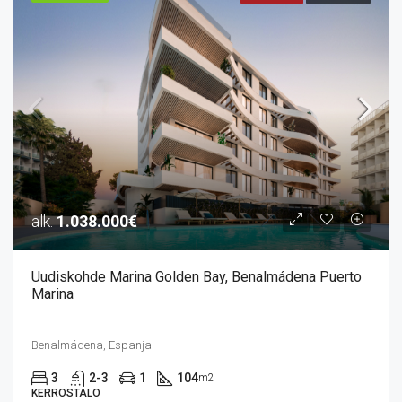
alk.
1.038.000€
Uudiskohde Marina Golden Bay, Benalmádena Puerto
Marina
Benalmádena, Espanja
3
2-3
1
104
m2
KERROSTALO