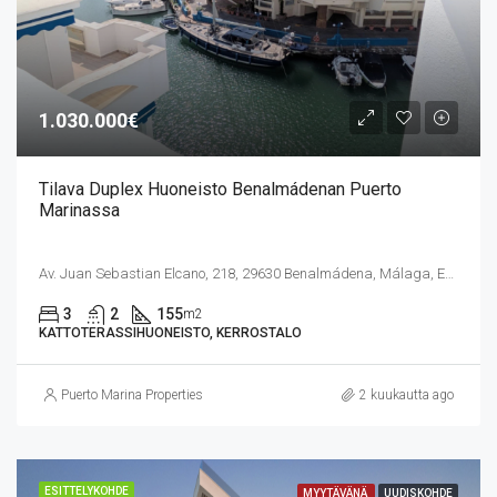
1.030.000€
Tilava Duplex Huoneisto Benalmádenan Puerto
Marinassa
Av. Juan Sebastian Elcano, 218, 29630 Benalmádena, Málaga, Espanja
3
2
155
m2
KATTOTERASSIHUONEISTO, KERROSTALO
Puerto Marina Properties
2 kuukautta ago
ESITTELYKOHDE
MYYTÄVÄNÄ
UUDISKOHDE