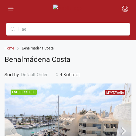
Home
Benalmádena Costa
Benalmádena Costa
Sort by:
4 Kohteet
Default Order
ESITTELYKOHDE
MYYTÄVÄNÄ