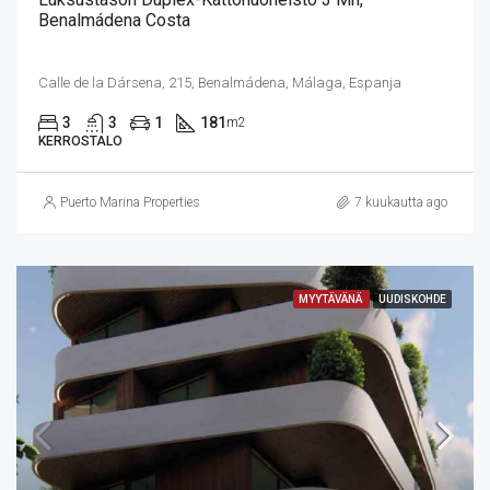
Benalmádena Costa
Calle de la Dársena, 215, Benalmádena, Málaga, Espanja
3
3
1
181
m2
KERROSTALO
Puerto Marina Properties
7 kuukautta ago
MYYTÄVÄNÄ
UUDISKOHDE