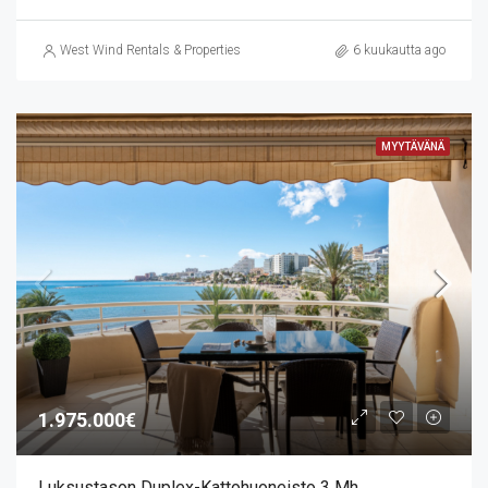
West Wind Rentals & Properties
6 kuukautta ago
MYYTÄVÄNÄ
1.975.000€
Luksustason Duplex-Kattohuoneisto 3 Mh,