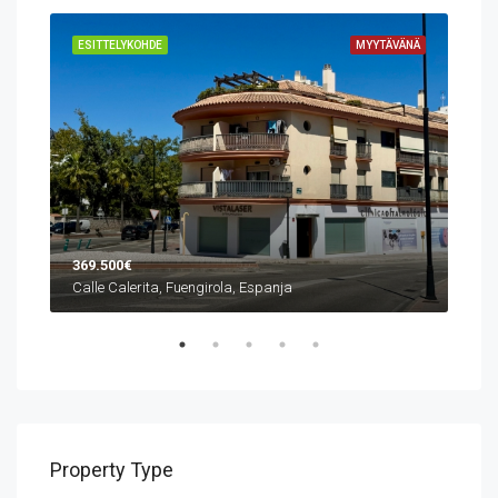
VÄNÄ
ESITTELYKOHDE
MYYTÄVÄNÄ
ESI
369.500€
1.0
Calle Calerita, Fuengirola, Espanja
Property Type