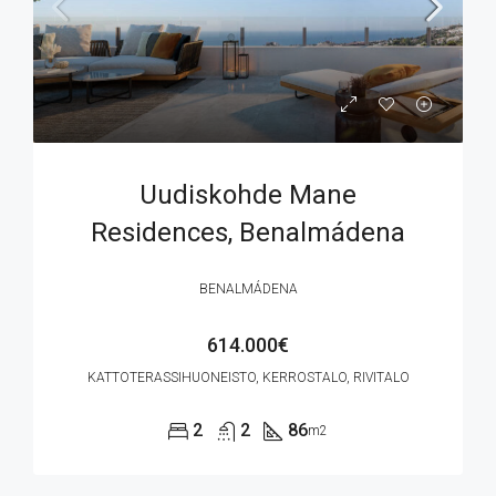
Uudiskohde Mane
Residences, Benalmádena
BENALMÁDENA
614.000€
KATTOTERASSIHUONEISTO, KERROSTALO, RIVITALO
2
2
86
m2