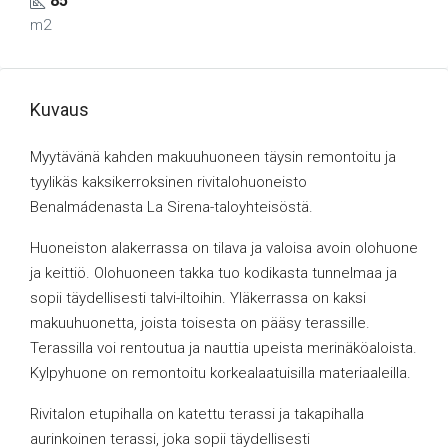
85
m2
Kuvaus
Myytävänä kahden makuuhuoneen täysin remontoitu ja
tyylikäs kaksikerroksinen rivitalohuoneisto
Benalmádenasta La Sirena-taloyhteisöstä.
Huoneiston alakerrassa on tilava ja valoisa avoin olohuone
ja keittiö. Olohuoneen takka tuo kodikasta tunnelmaa ja
sopii täydellisesti talvi-iltoihin. Yläkerrassa on kaksi
makuuhuonetta, joista toisesta on pääsy terassille.
Terassilla voi rentoutua ja nauttia upeista merinäköaloista.
Kylpyhuone on remontoitu korkealaatuisilla materiaaleilla.
Rivitalon etupihalla on katettu terassi ja takapihalla
aurinkoinen terassi, joka sopii täydellisesti