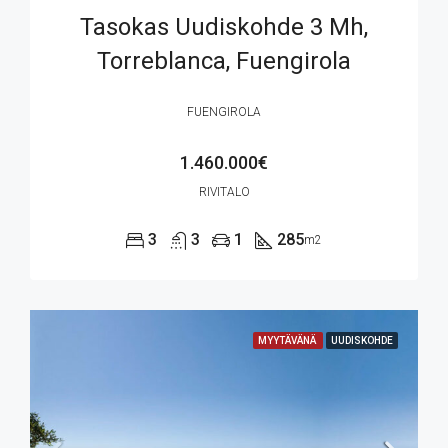
Tasokas Uudiskohde 3 Mh,
Torreblanca, Fuengirola
FUENGIROLA
1.460.000€
RIVITALO
3
3
1
285
m2
MYYTÄVÄNÄ
UUDISKOHDE