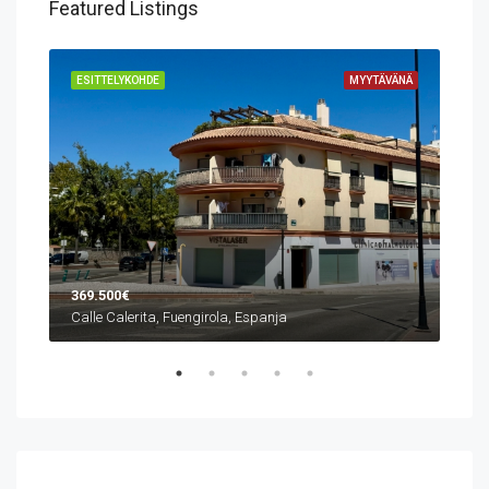
Featured Listings
VÄNÄ
ESITTELYKOHDE
MYYTÄVÄNÄ
ESI
369.500€
1.0
Calle Calerita, Fuengirola, Espanja