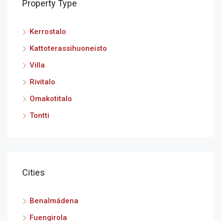
Property Type
Kerrostalo
Kattoterassihuoneisto
Villa
Rivitalo
Omakotitalo
Tontti
Cities
Benalmádena
Fuengirola