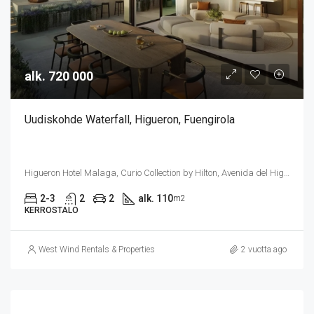
alk. 720 000
Uudiskohde Waterfall, Higueron, Fuengirola
Higueron Hotel Malaga, Curio Collection by Hilton, Avenida del Higuerón, Fuengirola, Espanja
2-3
2
2
alk. 110
m2
KERROSTALO
West Wind Rentals & Properties
2 vuotta ago