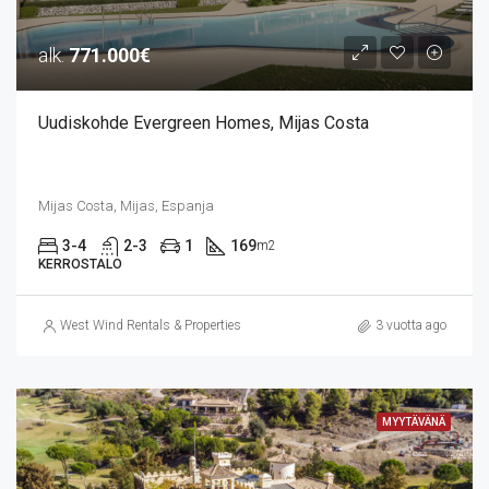
alk.
771.000€
Uudiskohde Evergreen Homes, Mijas Costa
Mijas Costa, Mijas, Espanja
3-4
2-3
1
169
m2
KERROSTALO
West Wind Rentals & Properties
3 vuotta ago
MYYTÄVÄNÄ