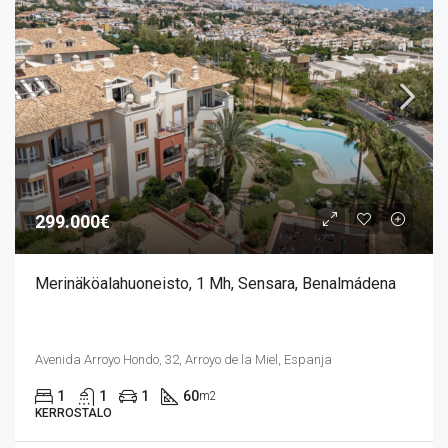
299.000€
Merinäköalahuoneisto, 1 Mh, Sensara, Benalmádena
Avenida Arroyo Hondo, 32, Arroyo de la Miel, Espanja
1
1
1
60
m2
KERROSTALO