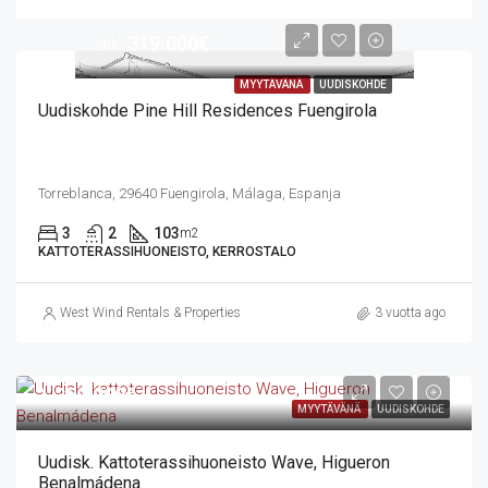
alk.
319.000€
MYYTÄVÄNÄ
UUDISKOHDE
Uudiskohde Pine Hill Residences Fuengirola
Torreblanca, 29640 Fuengirola, Málaga, Espanja
3
2
103
m2
KATTOTERASSIHUONEISTO, KERROSTALO
West Wind Rentals & Properties
3 vuotta ago
1.250.000€
MYYTÄVÄNÄ
UUDISKOHDE
Uudisk. Kattoterassihuoneisto Wave, Higueron
Benalmádena