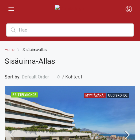
Home
Sisäuima-allas
Sisäuima-Allas
Sort by:
7 Kohteet
Default Order
ESITTELYKOHDE
MYYTÄVÄNÄ
UUDISKOHDE