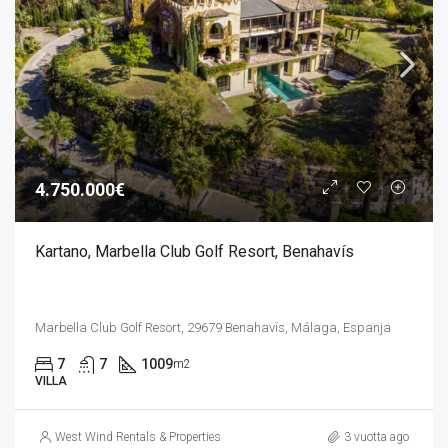
4.750.000€
Kartano, Marbella Club Golf Resort, Benahavís
Marbella Club Golf Resort, 29679 Benahavís, Málaga, Espanja
7
7
1009
m2
VILLA
West Wind Rentals & Properties
3 vuotta ago