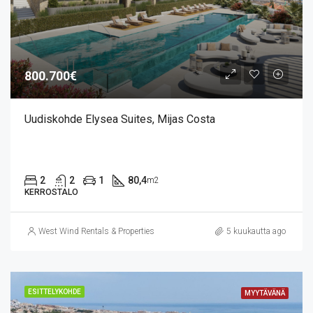
800.700€
Uudiskohde Elysea Suites, Mijas Costa
2
2
1
80,4
m2
KERROSTALO
West Wind Rentals & Properties
5 kuukautta ago
ESITTELYKOHDE
MYYTÄVÄNÄ