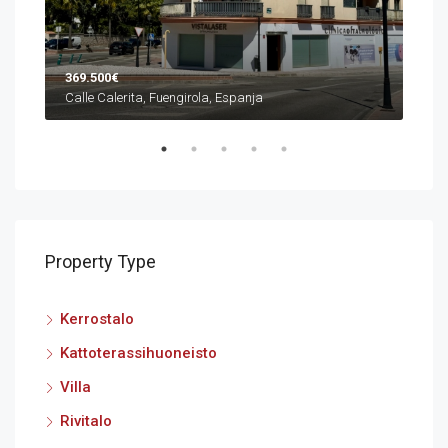
369.500€
1.0
Calle Calerita, Fuengirola, Espanja
Property Type
Kerrostalo
Kattoterassihuoneisto
Villa
Rivitalo