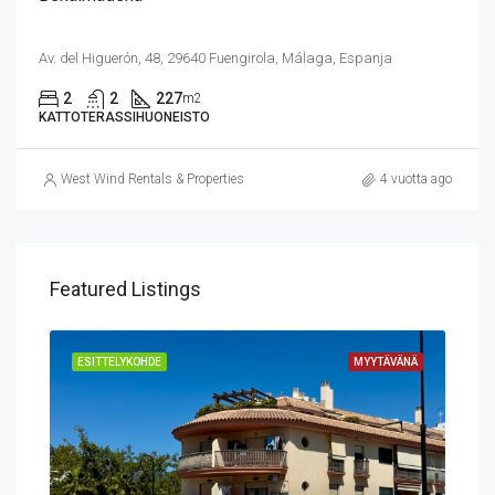
Av. del Higuerón, 48, 29640 Fuengirola, Málaga, Espanja
2
2
227
m2
KATTOTERASSIHUONEISTO
West Wind Rentals & Properties
4 vuotta ago
Featured Listings
VÄNÄ
ESITTELYKOHDE
MYYTÄVÄNÄ
ESI