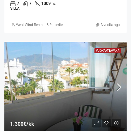
7
7
1009
m2
VILLA
West Wind Rentals & Properties
3 vuotta ago
VUOKRATTAVANA
1.300€/kk