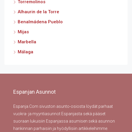
Torremolinos
Alhaurin de la Torre
Benalmádena Pueblo
Mijas
Marbella
Málaga
Espanjan Asunnot
Espanja.Com sivuston asunto-osiosta löydät parhaat
vuokra- ja myyntiasunnot Espanjasta sekä pääset
suoraan lukuisiin Espanjassa asumisen sekä asunnon
hankinnan parhaisiin ja hyödyllisiin artikkeleihimme.