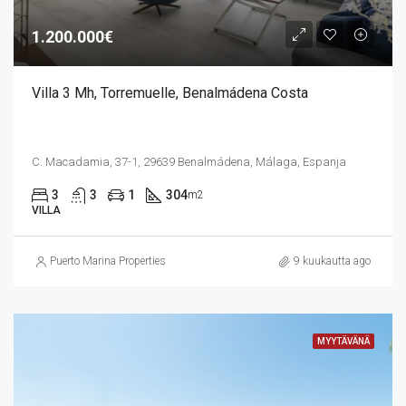
1.200.000€
Villa 3 Mh, Torremuelle, Benalmádena Costa
C. Macadamia, 37-1, 29639 Benalmádena, Málaga, Espanja
3
3
1
304
m2
VILLA
Puerto Marina Properties
9 kuukautta ago
MYYTÄVÄNÄ