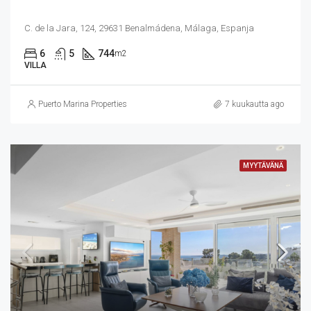
C. de la Jara, 124, 29631 Benalmádena, Málaga, Espanja
6
5
744
m2
VILLA
Puerto Marina Properties
7 kuukautta ago
MYYTÄVÄNÄ