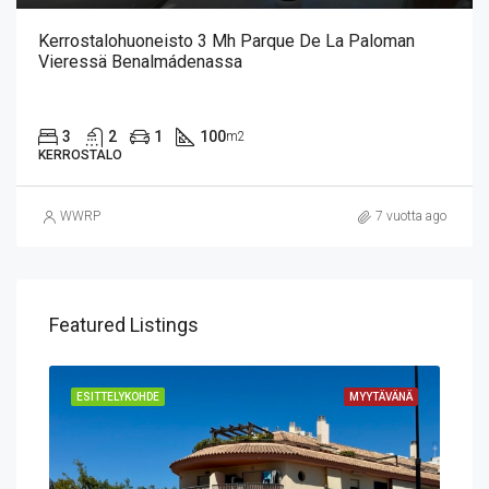
Kerrostalohuoneisto 3 Mh Parque De La Paloman
Vieressä Benalmádenassa
3
2
1
100
m2
KERROSTALO
WWRP
7 vuotta ago
Featured Listings
VÄNÄ
ESITTELYKOHDE
MYYTÄVÄNÄ
ESI