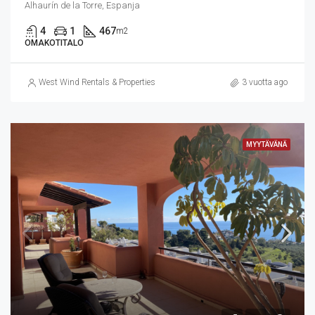
Alhaurín de la Torre, Espanja
4
1
467
m2
OMAKOTITALO
West Wind Rentals & Properties
3 vuotta ago
MYYTÄVÄNÄ