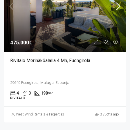
475.000€
Rivitalo Merinäköalalla 4 Mh, Fuengirola
29640 Fuengirola, Málaga, Espanja
4
3
198
m2
RIVITALO
West Wind Rentals & Properties
3 vuotta ago