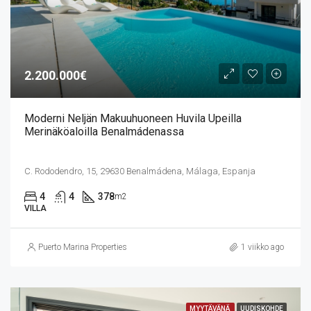
2.200.000€
Moderni Neljän Makuuhuoneen Huvila Upeilla
Merinäköaloilla Benalmádenassa
C. Rododendro, 15, 29630 Benalmádena, Málaga, Espanja
4
4
378
m2
VILLA
Puerto Marina Properties
1 viikko ago
MYYTÄVÄNÄ
UUDISKOHDE