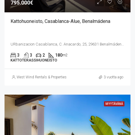
795.000€
Kattohuoneisto, Casablanca-Alue, Benalmádena
URbanizacion Casablanca, C. Anacardo, 25, 29631 Benalmádena, Málaga, Espanja
3
3
2
180
m2
KATTOTERASSIHUONEISTO
West Wind Rentals & Properties
3 vuotta ago
MYYTÄVÄNÄ