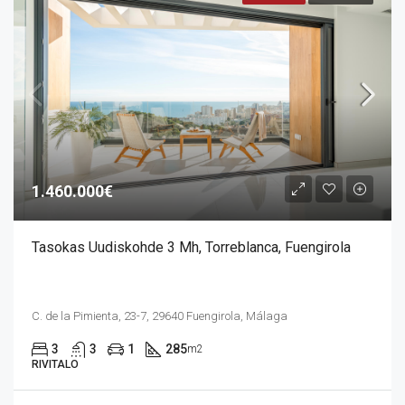
1.460.000€
Tasokas Uudiskohde 3 Mh, Torreblanca, Fuengirola
C. de la Pimienta, 23-7, 29640 Fuengirola, Málaga
3
3
1
285
m2
RIVITALO