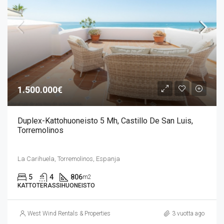
1.500.000€
Duplex-Kattohuoneisto 5 Mh, Castillo De San Luis,
Torremolinos
La Carihuela, Torremolinos, Espanja
5
4
806
m2
KATTOTERASSIHUONEISTO
West Wind Rentals & Properties
3 vuotta ago